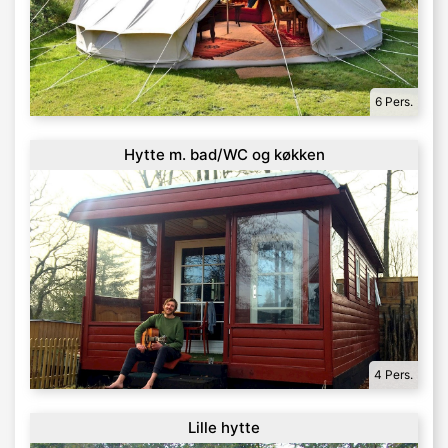
6 Pers.
Hytte m. bad/WC og køkken
4 Pers.
Lille hytte