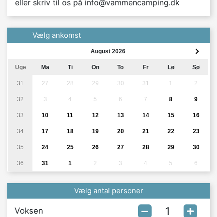
eller skriv til os på info@vammencamping.dk
Vælg ankomst
August 2026
Uge
Ma
Ti
On
To
Fr
Lø
Sø
31
27
28
29
30
31
1
2
32
3
4
5
6
7
8
9
33
10
11
12
13
14
15
16
34
17
18
19
20
21
22
23
35
24
25
26
27
28
29
30
36
31
1
2
3
4
5
6
Vælg antal personer
Voksen